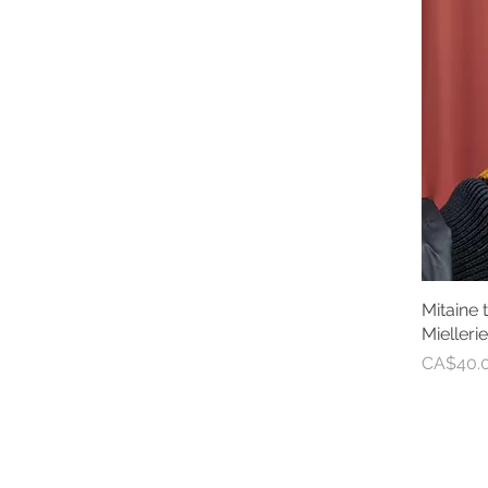
Mitaine 
Miellerie
価格
CA$40.