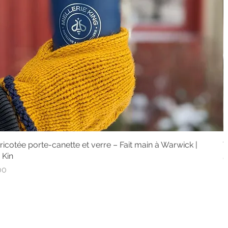
tricotée porte-canette et verre – Fait main à Warwick |
クイックビュー
T
 Kin
C
00