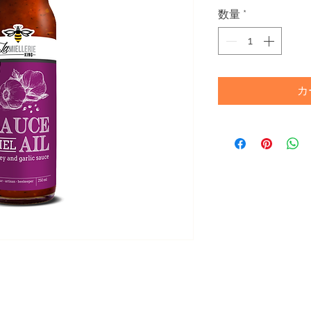
数量
*
カ