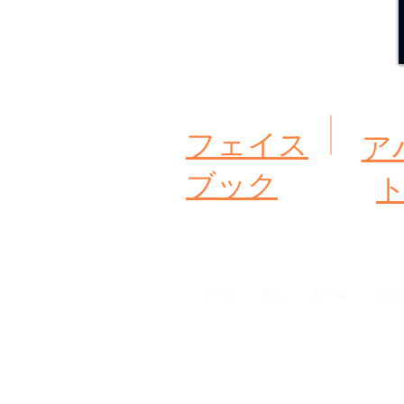
デートを入手する
フェイス
ア
ブック
ホーム
飲む
たべる
ガイ