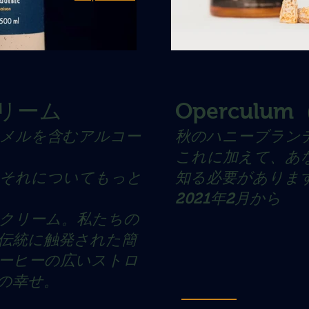
リーム
Opercul
メルを含むアルコー
秋のハニーブランデー-
これに加えて、あ
それについてもっと
知る必要がありま
2021年2月から
クリーム。私たちの
伝統に触発された簡
ーヒーの広いストロ
の幸せ。