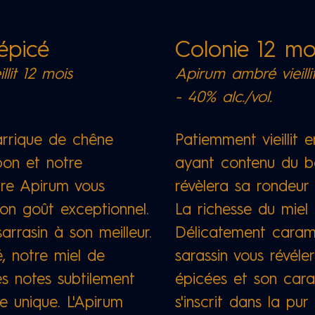
 épicé
Colonie 12 m
lit 12 mois
Apirum ambré vieilli
- 40% alc./vol.
barrique de chêne
Patiemment vieillit
on et notre
ayant contenu du b
tre Apirum vous
révèlera sa rondeur
son goût exceptionnel.
La richesse du miel 
arrasin à son meilleur.
Délicatement caramé
, notre miel de
sarassin vous révéle
es notes subtilement
épicées et son cara
e unique. L'Apirum
s'inscrit dans la pur