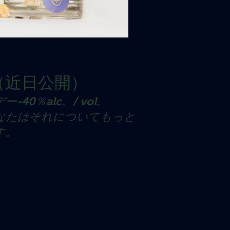
um（近日公開）
40％alc。/ vol。
なたはそれについてもっと
す。