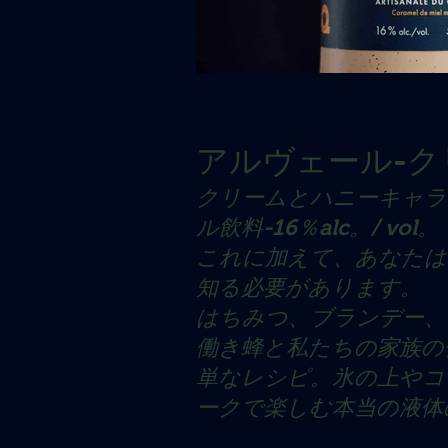
アルヴェール-ク
クリームとハニーキャラ
ル飲料-16％alc。/ vol。
これに加えて、あなたは
知る必要があります。
はちみつ、ブランデー、
働き蜂と私たちの家族の
単なレシピ。氷の上やコ
ークで楽しむ本当の液体