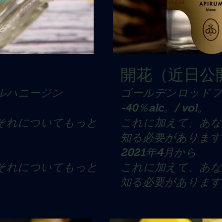
開花（近日公
ルハニージン
ゴールデンロッド
-40％alc。/ vol。
それについてもっと
これに加えて、あ
知る必要があります
2021年4月から
それについてもっと
これに加えて、あ
知る必要があります