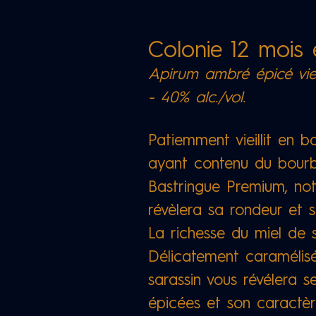
Colonie 12 mois
Apirum ambré épicé vieil
- 40% alc./vol.
Patiemment vieillit en 
ayant contenu du bourb
Bastringue Premium, no
révèlera sa rondeur et 
La richesse du miel de s
Délicatement caramélisé
sarassin vous révélera s
épicées et son caractèr