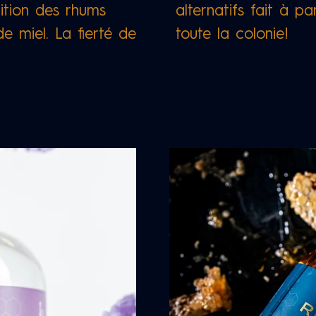
dition des rhums
alternatifs fait à
par
 de miel. La fierté de
toute la colonie!