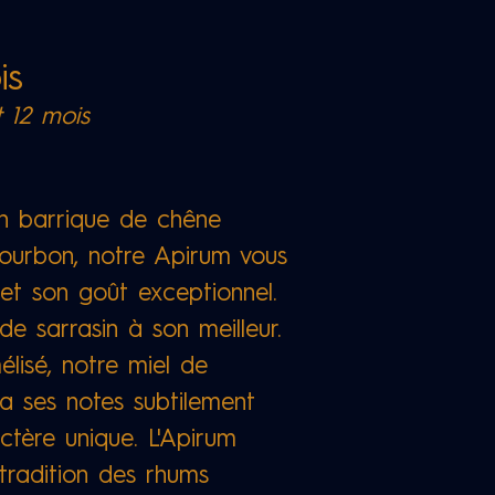
ois
t 12 mois
 en barrique de chêne
ourbon, notre Apirum vous
 et son goût exceptionnel.
de sarrasin à son meilleur.
lisé, notre miel de
ra ses notes subtilement
ctère unique. L'Apirum
 tradition des rhums